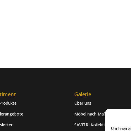
timent
Galerie
 Produkte
Über uns
derangebote
Möbel nach Maß
letter
SAVITRI Kollektion
Um Ihnen ei