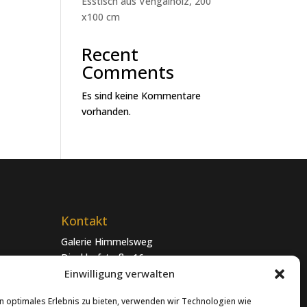
Esstisch aus Vengaiholz, 200
x100 cm
Recent
Comments
Es sind keine Kommentare
vorhanden.
Kontakt
Galerie Himmelsweg
Dieckhofstraße 16
21255 Tostedt
Einwilligung verwalten
04182 – 69 55
n optimales Erlebnis zu bieten, verwenden wir Technologien wie