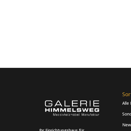
Sor
Alle
Son
News
Ihr Einrichtungshaus für