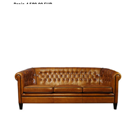
Preis 4.580,00 EUR
incl. 19 % UST exkl. Versandkosten
Weitere Breiten:
156 cm 4.150,00 EUR
178 cm 4.325,00 EUR
Detaillierte Informationen zu den Schafledermöbel
entnehmen Sie bitte unserem eBook.