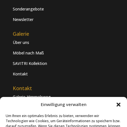
Sonderangebote
Newsletter
Galerie
Über uns
Möbel nach Maß
SAVITRI Kollektion
Kontakt
Kontakt
Galerie Himmelsweg
Dieckhofstraße 16
Einwilligung verwalten
21255 Tostedt
Um Ihnen ein optimales Erlebnis zu bieten, verwenden wir
04182 – 69 55
Technologien wie Cookies, um Geräteinformationen zu speichern bzw.
darauf zuzugreifen. Wenn Sie diesen Technologien zustimmen, können
galerie@himmelsweg.de