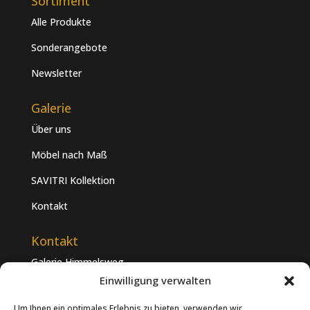
Sortiment
Alle Produkte
Sonderangebote
Newsletter
Galerie
Über uns
Möbel nach Maß
SAVITRI Kollektion
Kontakt
Kontakt
Galerie Himmelsweg
Dieckhofstraße 16
Einwilligung verwalten
21255 Tostedt
Um Ihnen ein optimales Erlebnis zu bieten, verwenden wir